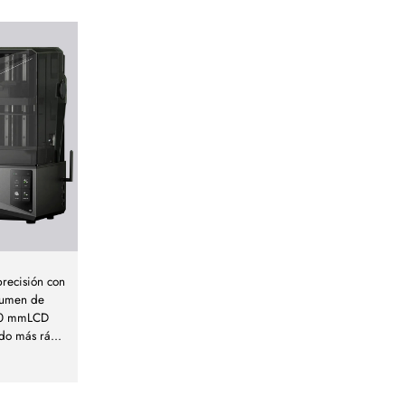
precisión con
olumen de
250 mmLCD
do más rá
...