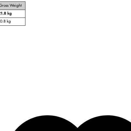
Gross Weight
21.8 kg
0.8 kg