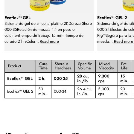
Ecoflex™ GEL
Ecoflex™ GEL 2
Sistema de gel de silicona platino 2KDureza Shore
Sistema de gel de si
000-35Relación de mezcla 1:1 en peso o
000-34Efectos de colo
volumenTiempo de trabajo 15 min, tiempo de
Pig™Seguro para la p
curado 2 hrsColor
...
Read more
mezcla
...
Read more
Cure
Shore A
Specific
Mixed
Pot
Product
Time
Hardness
Volume
Viscocity
Life
28 cu.
9,300
15
Ecoflex™ GEL
2 h.
000-35
in./lb.
cps
min.
50
26.4 cu.
5,000
20
Ecoflex™ GEL 2
000-34
min.
in./lb.
cps
min.