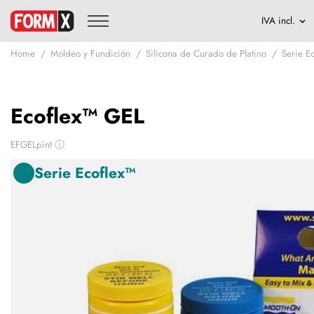
Home
Moldeo y Fundición
Silicona de Curado de Platino
Serie E
Ecoflex™ GEL
EFGELpint
ⓘ
Serie Ecoflex™