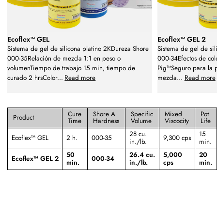
Ecoflex™ GEL
Ecoflex™ GEL 2
Sistema de gel de silicona platino 2KDureza Shore
Sistema de gel de si
000-35Relación de mezcla 1:1 en peso o
000-34Efectos de colo
volumenTiempo de trabajo 15 min, tiempo de
Pig™Seguro para la p
curado 2 hrsColor
...
Read more
mezcla
...
Read more
Cure
Shore A
Specific
Mixed
Pot
Product
Time
Hardness
Volume
Viscocity
Life
28 cu.
15
Ecoflex™ GEL
2 h.
000-35
9,300 cps
in./lb.
min.
50
26.4 cu.
5,000
20
Ecoflex™ GEL 2
000-34
min.
in./lb.
cps
min.