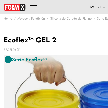
Home
Moldeo y Fundición
Silicona de Curado de Platino
Serie E
Ecoflex™ GEL 2
EFGEL2x
ⓘ
Serie Ecoflex™