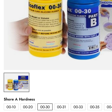
Shore A Hardness
00-10
00-20
00-30
00-31
00-33
00-35
00