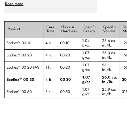
Read more
Cure
Shore A
Specific
Specific
Te
Product
Time
Hardness
Gravity
Volume
St
1.04
26.6 cu.
Ecoflex™ 00 10
4 h.
00-10
12
g/cc
in./lb.
1.07
26.0 cu.
Ecoflex™ 00 20
4 h.
00-20
16
g/cc
in./lb.
1.07
26 cu.
Ecoflex™ 00 20 FAST
1 h.
00-20
16
g/cc
in./lb.
1.07
26.0 cu.
Ecoflex™ 00 30
4 h.
00-30
20
g/cc
in./lb.
1.07
25.9 cu.
Ecoflex™ 00 50
3 h.
00-50
31
g/cc
in./lb.