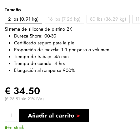
Tamaño
2 lbs (0.91 kg)
16 lbs (7.26 kg)
80 lbs (36.29 kg)
11
Sistema de silicona de platino 2K
Dureza Shore: 00-30
Certificado seguro para la piel
Proporción de mezcla: 1:1 por peso o volumen
Tiempo de trabajo: 45 min
Tiempo de curado: 4 hrs
Elongación al romperse 900%
€ 34.50
(€ 28.51 sin 21% IVA)
Añadir al carrito
En stock