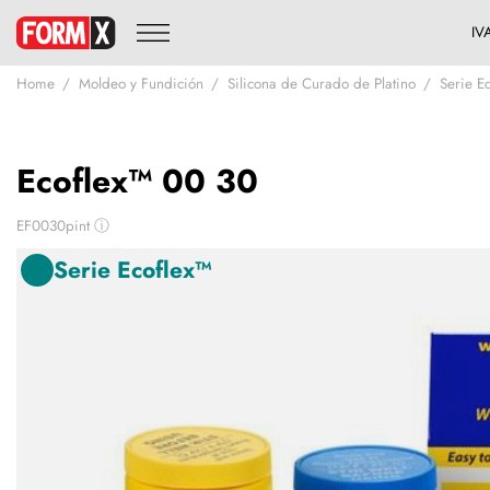
Home
Moldeo y Fundición
Silicona de Curado de Platino
Serie E
Ecoflex™ 00 30
EF0030pint
ⓘ
Serie Ecoflex™