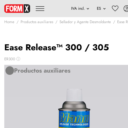
Home
Productos auxiliares
Sellador y Agente Desmoldante
Ease 
Ease Release™ 300 / 305
ER300
ⓘ
Productos auxiliares