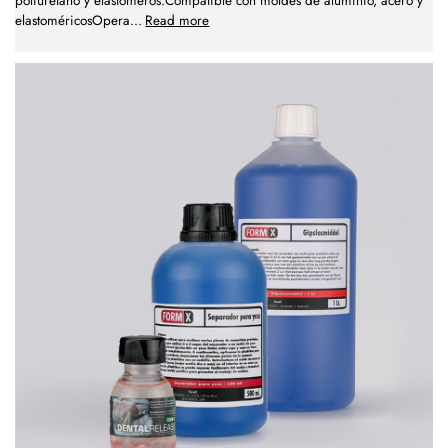
poliuretano y elastómeros.Compatible con moldes de aluminio, acero y
elastoméricosOpera
...
Read more