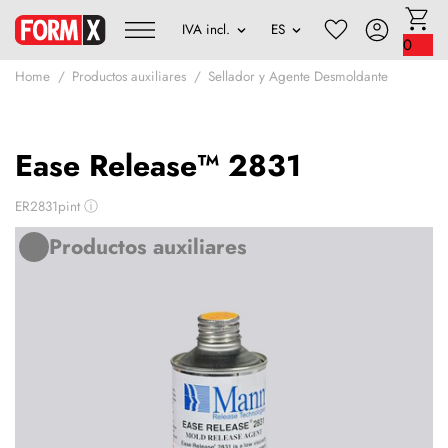
0
Home
Productos auxiliares
Sellador y Agente Desmoldante
Ease Release™ 2831
ER2831pint
ⓘ
Productos auxiliares