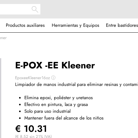
Productos auxiliares
Herramientas y Equipos
Entre bastidores
ener
E-POX -EE Kleener
EpoxeeKleener16oz
ⓘ
Limpiador de manos industrial para eliminar resinas y contami
Elimina epoxi, poliéster y uretanos
Efectivo en pintura, laca y grasa
Solo para uso industrial
Mantener fuera del alcance de los niños
€ 10.31
(€ 8.52 sin 21% IVA)