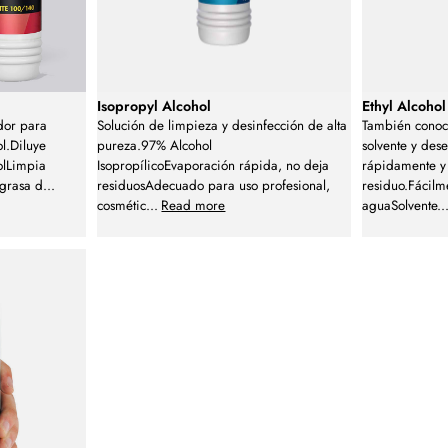
Isopropyl Alcohol
Ethyl Alcohol
dor para
Solución de limpieza y desinfección de alta
También conoc
ol.Diluye
pureza.97% Alcohol
solvente y des
solLimpia
IsopropílicoEvaporación rápida, no deja
rápidamente y
grasa d
...
residuosAdecuado para uso profesional,
residuo.Fácilm
cosmétic
...
Read more
aguaSolvente
..