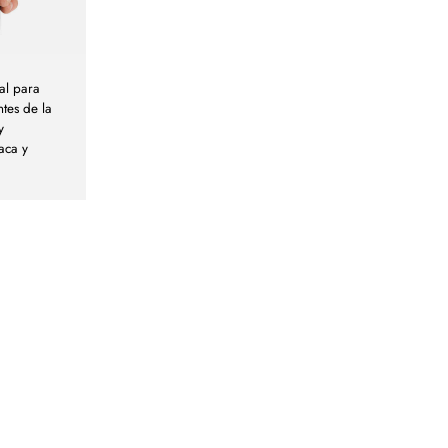
al para
tes de la
y
laca y