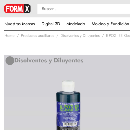
Nuestras Marcas
Digital 3D
Modelado
Moldeo y Fundición
Home
Productos auxiliares
Disolventes y Diluyentes
E-POX -EE Kle
Disolventes y Diluyentes