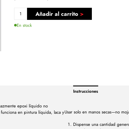
Añadir al carrito
En stock
Instrucciones
icazmente epoxi líquido no
Usar solo en manos secas—no mojar
 funciona en pintura líquida, laca y
Dispense una cantidad genero