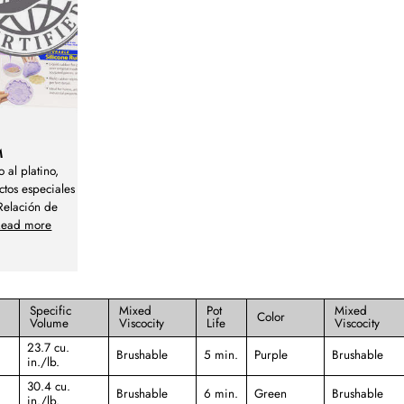
M
 al platino,
ctos especiales
Relación de
Read more
Specific
Mixed
Pot
Mixed
Color
Volume
Viscocity
Life
Viscocity
23.7 cu.
Brushable
5 min.
Purple
Brushable
in./lb.
30.4 cu.
Brushable
6 min.
Green
Brushable
in./lb.