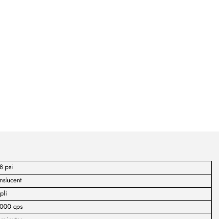
8 psi
nslucent
pli
,000 cps