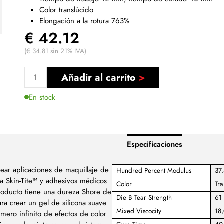
Color translúcido
Elongación a la rotura 763%
€ 42.12
(€ 34.81 sin 21% IVA)
Añadir al carrito
En stock
Especificaciones
rear aplicaciones de maquillaje de
Hundred Percent Modulus
37.
ona Skin-Tite™ y adhesivos médicos
Color
Tra
 producto tiene una dureza Shore de
Die B Tear Strength
61 
 crear un gel de silicona suave
Mixed Viscocity
18
mero infinito de efectos de color