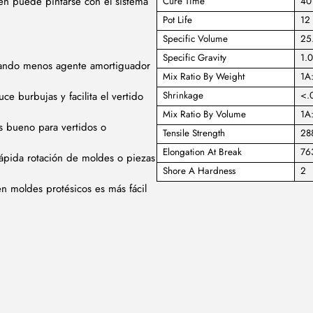
én puede pintarse con el sistema
Cure Time
40
Pot Life
12
Specific Volume
25.
Specific Gravity
1.
sando menos agente amortiguador
Mix Ratio By Weight
1A
e burbujas y facilita el vertido
Shrinkage
<.0
Mix Ratio By Volume
1A
s bueno para vertidos o
Tensile Strength
288
Elongation At Break
76
ápida rotación de moldes o piezas
Shore A Hardness
2
 en moldes protésicos es más fácil