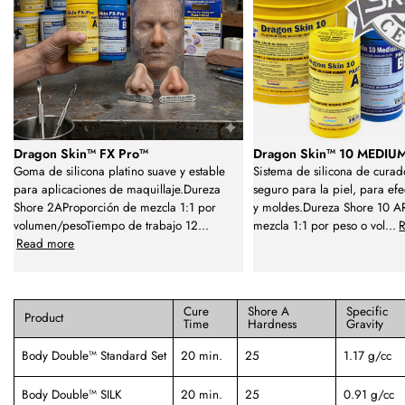
Dragon Skin™ FX Pro™
Dragon Skin™ 10 MEDIU
Goma de silicona platino suave y estable
Sistema de silicona de curado
para aplicaciones de maquillaje.Dureza
seguro para la piel, para efe
Shore 2AProporción de mezcla 1:1 por
y moldes.Dureza Shore 10 A
volumen/pesoTiempo de trabajo 12
...
mezcla 1:1 por peso o vol
...
Read more
Cure
Shore A
Specific
Product
Time
Hardness
Gravity
Body Double™ Standard Set
20 min.
25
1.17 g/cc
Body Double™ SILK
20 min.
25
0.91 g/cc