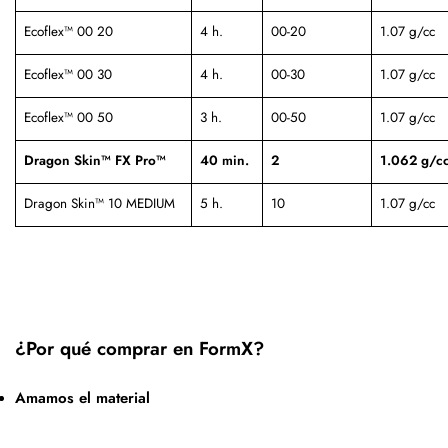
Ecoflex™ 00 20
4 h.
00-20
1.07 g/cc
Ecoflex™ 00 30
4 h.
00-30
1.07 g/cc
Ecoflex™ 00 50
3 h.
00-50
1.07 g/cc
Dragon Skin™ FX Pro™
40 min.
2
1.062 g/c
Dragon Skin™ 10 MEDIUM
5 h.
10
1.07 g/cc
¿Por qué comprar en FormX?
Amamos el material