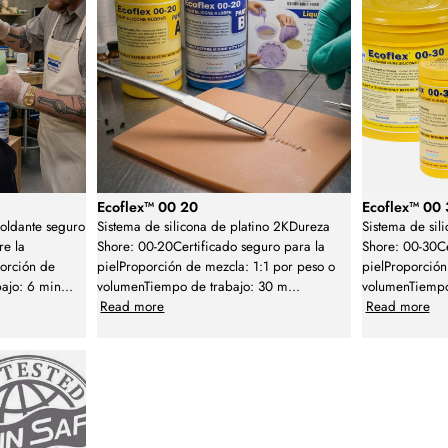
Ecoflex™ 00 20
Ecoflex™ 00
oldante seguro
Sistema de silicona de platino 2KDureza
Sistema de sil
re la
Shore: 00-20Certificado seguro para la
Shore: 00-30Ce
orción de
pielProporción de mezcla: 1:1 por peso o
pielProporción
ajo: 6 min
...
volumenTiempo de trabajo: 30 m
...
volumenTiempo
Read more
Read more