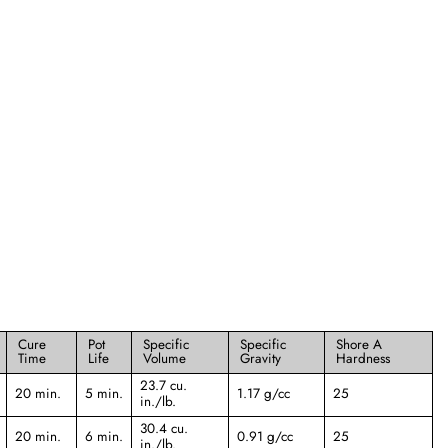
Cure
Pot
Specific
Specific
Shore A
Time
Life
Volume
Gravity
Hardness
23.7 cu.
20 min.
5 min.
1.17 g/cc
25
in./lb.
30.4 cu.
20 min.
6 min.
0.91 g/cc
25
in./lb.