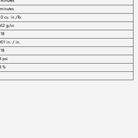
 minutes
 minutes
0 cu. in./lb.
062 g/cc
:1B
01 in. / in.
:1B
 psi
3 %