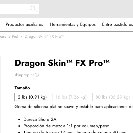
Productos auxiliares
Herramientas y Equipos
Entre bastidores
ara la Piel
Dragon Skin™ FX Pro™
Dragon Skin™ FX Pro™
skinpropint
ⓘ
Tamaño
2 lbs (0.91 kg)
16 lbs (7.26 kg)
80 lbs (36.29 kg)
Goma de silicona platino suave y estable para aplicaciones de
Dureza Shore 2A
Proporción de mezcla 1:1 por volumen/peso
Tiempo de trabajo 12 min, tiempo de curado 40 min