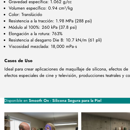
Gravedad específica: 1.062 g/cc
Volumen específico: 0.94 cm³/kg
Color: Translúcido
Resistencia a la tracción: 1.98 MPa (288 psi)
Módulo al 100%: 260 kPa (37.8 psi)
Elongación a la rotura: 763%
Resistencia al desgarro Die B: 10.7 kN/m (61 pli)
Viscosidad mezclada: 18,000 mPa·s
Casos de Uso
Ideal para crear aplicaciones de maquillaje de silicona, efectos de
efectos especiales de cine y televisión, producciones teatrales y co
Disponible en
Smooth On - Silicona Segura para la Piel