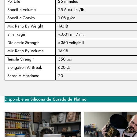
Pot Life
25 minutes
Specific Volume
25.6 cu. in./lb.
Specific Gravity
1.08 g/cc
Mix Ratio By Weight
1A:1B
Shrinkage
<.001 in. / in.
Dielectric Strength
>350 volts/mil
Mix Ratio By Volume
1A:1B
Tensile Strength
550 psi
Elongation At Break
620 %
Shore A Hardness
20
Disponible en
Silicona de Curado de Platino