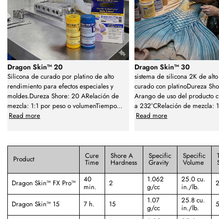
Dragon Skin™ 20
Dragon Skin™ 30
Silicona de curado por platino de alto
sistema de silicona 2K de alto
rendimiento para efectos especiales y
curado con platinoDureza Sho
moldes.Dureza Shore: 20 ARelación de
Arango de uso del producto c
mezcla: 1:1 por peso o volumenTiempo
...
a 232°CRelación de mezcla: 1
Read more
Read more
Cure
Shore A
Specific
Specific
Product
Time
Hardness
Gravity
Volume
40
1.062
25.0 cu.
Dragon Skin™ FX Pro™
2
2
min.
g/cc
in./lb.
1.07
25.8 cu.
Dragon Skin™ 15
7 h.
15
5
g/cc
in./lb.