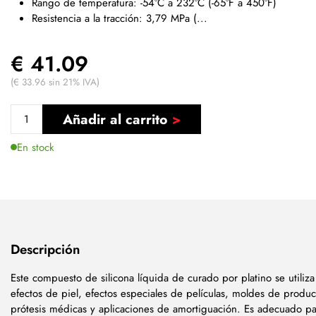
Rango de temperatura: -54°C a 232°C (-65°F a 450°F)
Resistencia a la tracción: 3,79 MPa (...
€ 41.09
(€ 33.96 sin 21% IVA)
Añadir al carrito
En stock
Descripción
Este compuesto de silicona líquida de curado por platino se utiliza
efectos de piel, efectos especiales de películas, moldes de produc
prótesis médicas y aplicaciones de amortiguación. Es adecuado pa