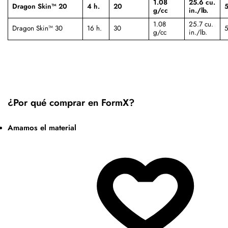
1.08
25.6 cu.
Dragon Skin™ 20
4 h.
20
5
g/cc
in./lb.
1.08
25.7 cu.
Dragon Skin™ 30
16 h.
30
5
g/cc
in./lb.
¿Por qué comprar en FormX?
Amamos el material