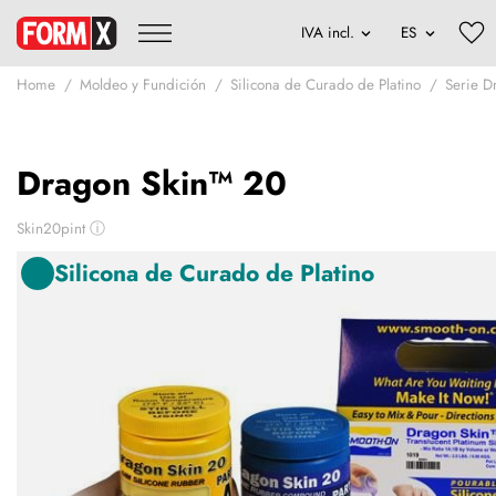
Home
Moldeo y Fundición
Silicona de Curado de Platino
Serie D
Dragon Skin™ 20
Skin20pint
ⓘ
Silicona de Curado de Platino