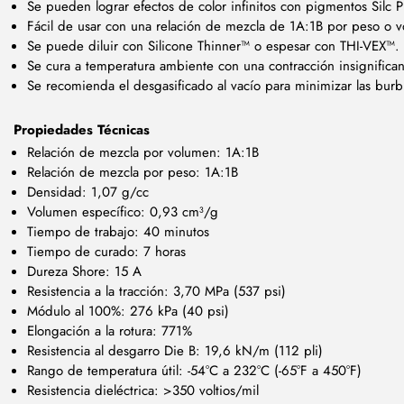
Se pueden lograr efectos de color infinitos con pigmentos Silc 
Fácil de usar con una relación de mezcla de 1A:1B por peso o 
Se puede diluir con Silicone Thinner™ o espesar con THI-VEX™.
Se cura a temperatura ambiente con una contracción insignifican
Se recomienda el desgasificado al vacío para minimizar las burb
Propiedades Técnicas
Relación de mezcla por volumen: 1A:1B
Relación de mezcla por peso: 1A:1B
Densidad: 1,07 g/cc
Volumen específico: 0,93 cm³/g
Tiempo de trabajo: 40 minutos
Tiempo de curado: 7 horas
Dureza Shore: 15 A
Resistencia a la tracción: 3,70 MPa (537 psi)
Módulo al 100%: 276 kPa (40 psi)
Elongación a la rotura: 771%
Resistencia al desgarro Die B: 19,6 kN/m (112 pli)
Rango de temperatura útil: -54°C a 232°C (-65°F a 450°F)
Resistencia dieléctrica: >350 voltios/mil