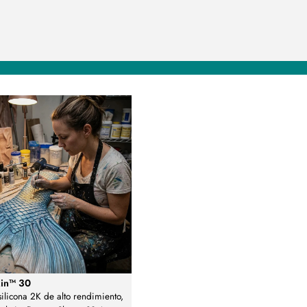
in™ 30
silicona 2K de alto rendimiento,