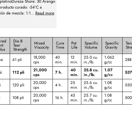
 platinoDureza Shore: 30 Arango
producto curado: -54°C a
ón de mezcla: 1:1
...
Read more
red
Die B
Mixed
Cure
Pot
Specific
Specific
Ten
nt
Tear
Viscocity
Time
Life
Volume
Gravity
Str
lus
Strength
18,000
40
12
25.0 cu.
1.062
si
61 pli
288
cps
min.
min.
in./lb.
g/cc
21,000
40
25.8 cu.
1.07
i
112 pli
7 h.
537
cps
min.
in./lb.
g/cc
20,000
25
25.6 cu.
1.08
i
120 pli
4 h.
550
cps
min.
in./lb.
g/cc
20,000
45
25.7 cu.
1.08
i
108 pli
16 h.
500
cps
min.
in./lb.
g/cc