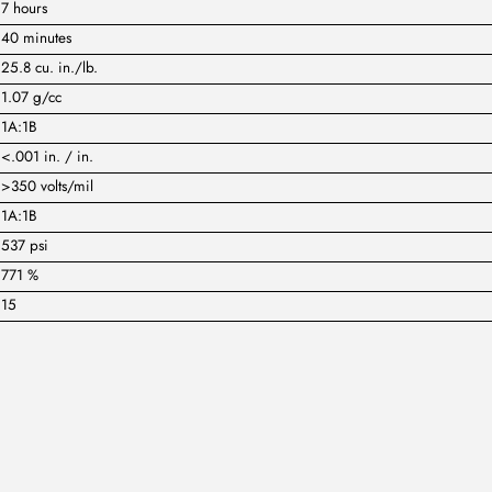
7 hours
40 minutes
25.8 cu. in./lb.
1.07 g/cc
1A:1B
<.001 in. / in.
>350 volts/mil
1A:1B
537 psi
771 %
15