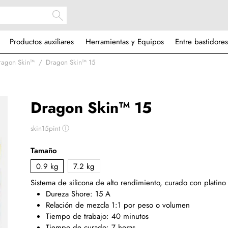
Productos auxiliares
Herramientas y Equipos
Entre bastidores
ragon Skin™
Dragon Skin™ 15
Dragon Skin™ 15
skin15pint
ⓘ
Tamaño
0.9 kg
7.2 kg
Sistema de silicona de alto rendimiento, curado con platino
Dureza Shore: 15 A
Relación de mezcla 1:1 por peso o volumen
Tiempo de trabajo: 40 minutos
Tiempo de curado: 7 horas