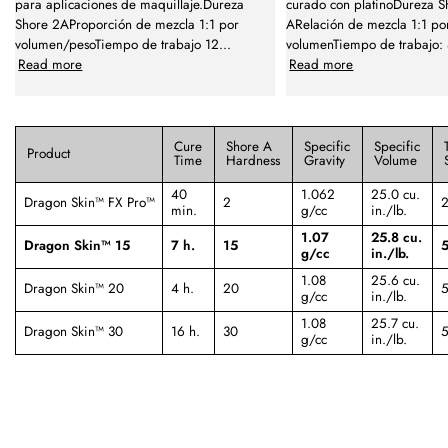
para aplicaciones de maquillaje.Dureza
curado con platinoDureza S
Shore 2AProporción de mezcla 1:1 por
ARelación de mezcla 1:1 po
volumen/pesoTiempo de trabajo 12
...
volumenTiempo de trabajo: 
Read more
Read more
Cure
Shore A
Specific
Specific
Product
Time
Hardness
Gravity
Volume
40
1.062
25.0 cu.
Dragon Skin™ FX Pro™
2
2
min.
g/cc
in./lb.
1.07
25.8 cu.
Dragon Skin™ 15
7 h.
15
5
g/cc
in./lb.
1.08
25.6 cu.
Dragon Skin™ 20
4 h.
20
5
g/cc
in./lb.
1.08
25.7 cu.
Dragon Skin™ 30
16 h.
30
5
g/cc
in./lb.