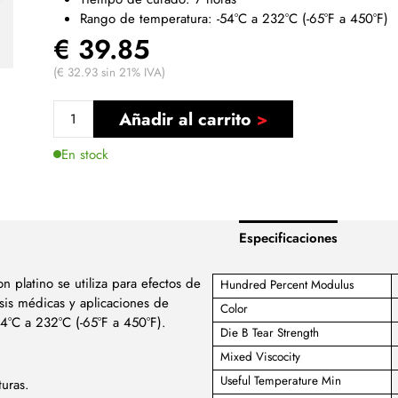
Rango de temperatura: -54°C a 232°C (-65°F a 450°F)
€ 39.85
(€ 32.93 sin 21% IVA)
Añadir al carrito
En stock
Especificaciones
 platino se utiliza para efectos de
Hundred Percent Modulus
sis médicas y aplicaciones de
Color
4°C a 232°C (-65°F a 450°F).
Die B Tear Strength
Mixed Viscocity
Useful Temperature Min
turas.