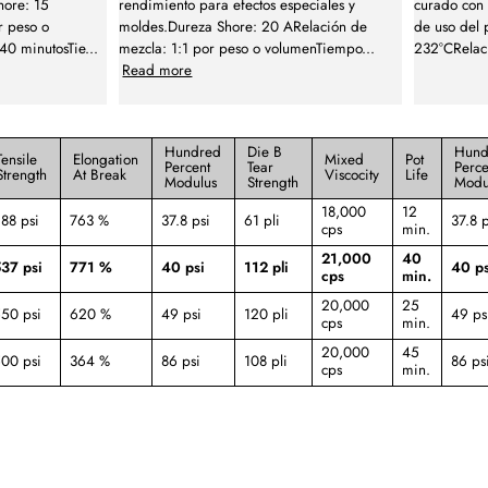
hore: 15
rendimiento para efectos especiales y
curado con
r peso o
moldes.Dureza Shore: 20 ARelación de
de uso del 
40 minutosTie
...
mezcla: 1:1 por peso o volumenTiempo
...
232°CRelaci
Read more
Hundred
Die B
Hund
Tensile
Elongation
Mixed
Pot
Percent
Tear
Perce
Strength
At Break
Viscocity
Life
Modulus
Strength
Modu
18,000
12
88 psi
763 %
37.8 psi
61 pli
37.8 p
cps
min.
21,000
40
37 psi
771 %
40 psi
112 pli
40 ps
cps
min.
20,000
25
50 psi
620 %
49 psi
120 pli
49 ps
cps
min.
20,000
45
00 psi
364 %
86 psi
108 pli
86 ps
cps
min.