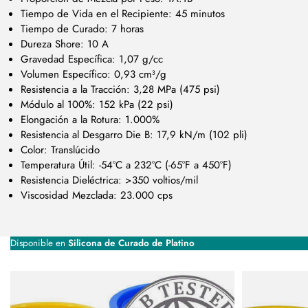
Tiempo de Vida en el Recipiente: 45 minutos
Tiempo de Curado: 7 horas
Dureza Shore: 10 A
Gravedad Específica: 1,07 g/cc
Volumen Específico: 0,93 cm³/g
Resistencia a la Tracción: 3,28 MPa (475 psi)
Módulo al 100%: 152 kPa (22 psi)
Elongación a la Rotura: 1.000%
Resistencia al Desgarro Die B: 17,9 kN/m (102 pli)
Color: Translúcido
Temperatura Útil: -54°C a 232°C (-65°F a 450°F)
Resistencia Dieléctrica: >350 voltios/mil
Viscosidad Mezclada: 23.000 cps
Disponible en
Silicona de Curado de Platino