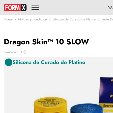
Home
Moldeo y Fundición
Silicona de Curado de Platino
Serie D
Dragon Skin™ 10 SLOW
SkinSlowpint
ⓘ
Silicona de Curado de Platino