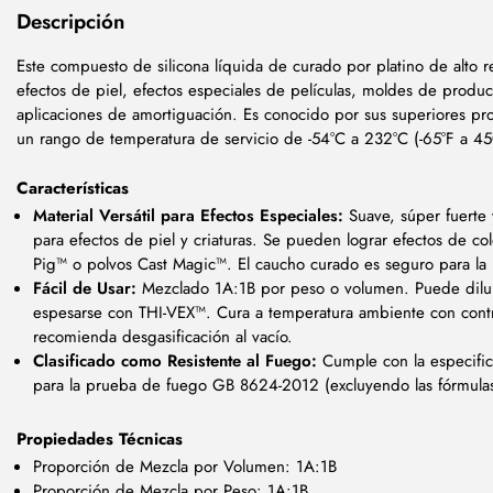
Descripción
Este compuesto de silicona líquida de curado por platino de alto re
efectos de piel, efectos especiales de películas, moldes de produc
aplicaciones de amortiguación. Es conocido por sus superiores prop
un rango de temperatura de servicio de -54°C a 232°C (-65°F a 45
Características
Material Versátil para Efectos Especiales:
Suave, súper fuerte y
para efectos de piel y criaturas. Se pueden lograr efectos de col
Pig™ o polvos Cast Magic™. El caucho curado es seguro para la pi
Fácil de Usar:
Mezclado 1A:1B por peso o volumen. Puede dilui
espesarse con THI-VEX™. Cura a temperatura ambiente con contra
recomienda desgasificación al vacío.
Clasificado como Resistente al Fuego:
Cumple con la especifica
para la prueba de fuego GB 8624-2012 (excluyendo las fórmula
Propiedades Técnicas
Proporción de Mezcla por Volumen: 1A:1B
Proporción de Mezcla por Peso: 1A:1B