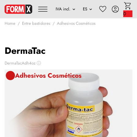
0
Home
Entre bastidores
Adhesivos Cosméticos
DermaTac
DermaTacAdh4oz
ⓘ
Adhesivos Cosméticos