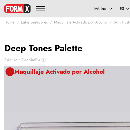
Home
Entre bastidores
Maquillaje Activado por Alcohol
Skin Illus
Deep Tones Palette
SkinillMiniDeepTn5Pa
ⓘ
Maquillaje Activado por Alcohol