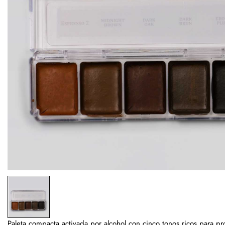
Paleta compacta activada por alcohol con cinco tonos ricos para pr