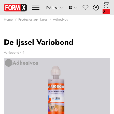
0
Home
Productos auxiliares
Adhesivos
De Ijssel Variobond
Variobond
ⓘ
Adhesivos