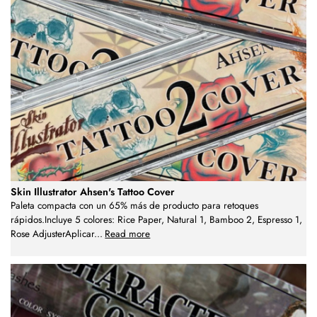
Skin Illustrator Ahsen's Tattoo Cover
Paleta compacta con un 65% más de producto para retoques
rápidos.Incluye 5 colores: Rice Paper, Natural 1, Bamboo 2, Espresso 1,
Rose AdjusterAplicar
...
Read more