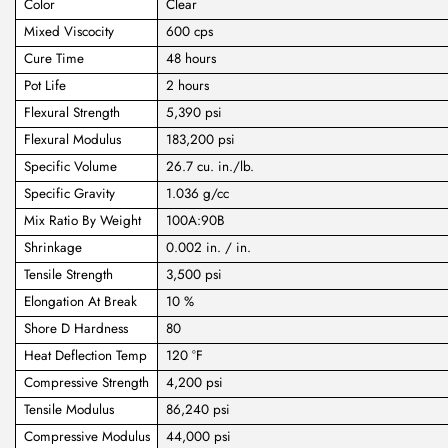
Color
Clear
Mixed Viscocity
600 cps
Cure Time
48 hours
Pot Life
2 hours
Flexural Strength
5,390 psi
Flexural Modulus
183,200 psi
Specific Volume
26.7 cu. in./lb.
Specific Gravity
1.036 g/cc
Mix Ratio By Weight
100A:90B
Shrinkage
0.002 in. / in.
Tensile Strength
3,500 psi
Elongation At Break
10 %
Shore D Hardness
80
Heat Deflection Temp
120 °F
Compressive Strength
4,200 psi
Tensile Modulus
86,240 psi
Compressive Modulus
44,000 psi