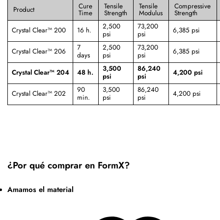
Cure
Tensile
Tensile
Compressive
Product
Time
Strength
Modulus
Strength
2,500
73,200
Crystal Clear™ 200
16 h.
6,385 psi
psi
psi
7
2,500
73,200
Crystal Clear™ 206
6,385 psi
days
psi
psi
3,500
86,240
Crystal Clear™ 204
48 h.
4,200 psi
psi
psi
90
3,500
86,240
Crystal Clear™ 202
4,200 psi
min.
psi
psi
¿Por qué comprar en FormX?
Amamos el material