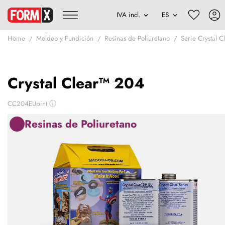
Home
Moldeo y Fundición
Resinas de Poliuretano
Serie Crystal C
Crystal Clear™ 204
CC204EUpint
ⓘ
Resinas de Poliuretano