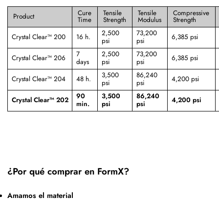
Cure
Tensile
Tensile
Compressive
Product
Time
Strength
Modulus
Strength
2,500
73,200
Crystal Clear™ 200
16 h.
6,385 psi
psi
psi
7
2,500
73,200
Crystal Clear™ 206
6,385 psi
days
psi
psi
3,500
86,240
Crystal Clear™ 204
48 h.
4,200 psi
psi
psi
90
3,500
86,240
Crystal Clear™ 202
4,200 psi
min.
psi
psi
¿Por qué comprar en FormX?
Amamos el material