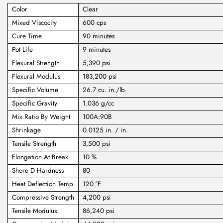
Color
Clear
Mixed Viscocity
600 cps
Cure Time
90 minutes
Pot Life
9 minutes
Flexural Strength
5,390 psi
Flexural Modulus
183,200 psi
Specific Volume
26.7 cu. in./lb.
Specific Gravity
1.036 g/cc
Mix Ratio By Weight
100A:90B
Shrinkage
0.0125 in. / in.
Tensile Strength
3,500 psi
Elongation At Break
10 %
Shore D Hardness
80
Heat Deflection Temp
120 °F
Compressive Strength
4,200 psi
Tensile Modulus
86,240 psi