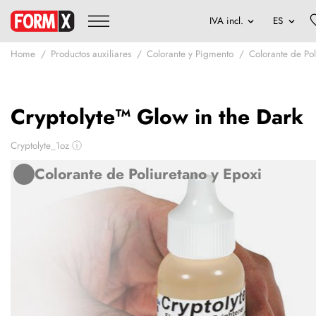
Home
Productos auxiliares
Colorante y Pigmento
Colorante de Pol
Cryptolyte™ Glow in the Dark
Cryptolyte_1oz
ⓘ
Colorante de Poliuretano y Epoxi