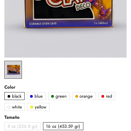
Color
black
blue
green
orange
red
white
yellow
Tamaño
8 oz (226.8 gr)
16 oz (453.59 gr)