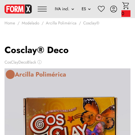
0
Home
Modelado
Arcilla Polimérica
Cosclay®
Cosclay® Deco
CosClayDecoBlack
ⓘ
Arcilla Polimérica