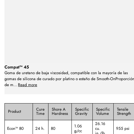
Compat™ 45
Goma de uretano de baja viscosidad, compatible con la mayoría de las
gomas de silicona de curado por platino o estaño de Smooth-OnProporció
de m
...
Read more
Cure
Shore A
Specific
Specific
Tensile
Product
Time
Hardness
Gravity
Volume
Strength
26.16
1.06
Econ™ 80
24 h.
80
cu.
955 psi
g/cc
in./lb.