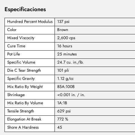
Especificaciones
Hundred Percent Modulus
137 psi
Color
Brown
Mixed Viscocity
2,600 cps
Cure Time
16 hours
Pot Life
25 minutes
Specific Volume
24.7 cu. in./lb.
Die C Tear Strength
101 pli
Specific Gravity
1.12 g/cc
Mix Ratio By Weight
85A:100B
Shrinkage
<0.001 in. / in.
Mix Ratio By Volume
1A:1B
Tensile Strength
629 psi
Elongation At Break
772 %
Shore A Hardness
45