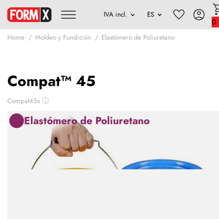
0
Home
Moldeo y Fundición
Elastómero de Poliuretano
Compat™ 45
Compat45x
ⓘ
Elastómero de Poliuretano