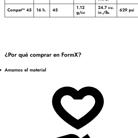
1.12
24.7 cu.
Compat™ 45
16 h.
45
629 psi
g/cc
in./lb.
¿Por qué comprar en FormX?
Amamos el material