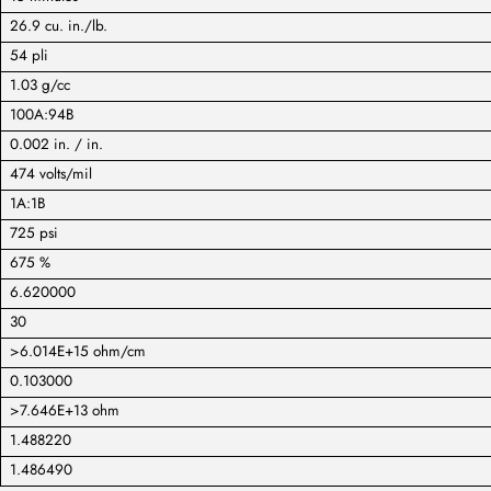
26.9 cu. in./lb.
54 pli
1.03 g/cc
100A:94B
0.002 in. / in.
474 volts/mil
1A:1B
725 psi
675 %
6.620000
30
>6.014E+15 ohm/cm
0.103000
>7.646E+13 ohm
1.488220
1.486490