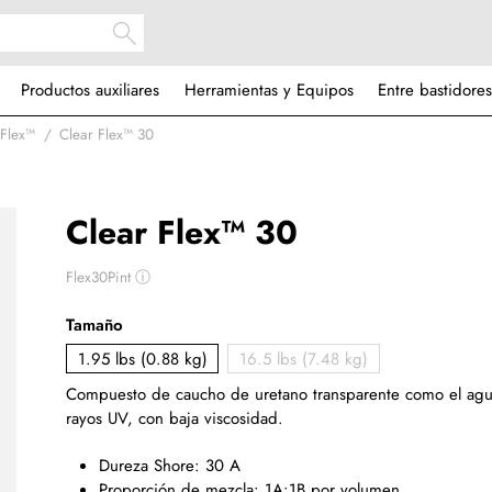
Productos auxiliares
Herramientas y Equipos
Entre bastidores
 Flex™
Clear Flex™ 30
Clear Flex™ 30
Flex30Pint
ⓘ
Tamaño
1.95 lbs (0.88 kg)
16.5 lbs (7.48 kg)
Compuesto de caucho de uretano transparente como el agua,
rayos UV
,
con baja viscosidad.
Dureza Shore: 30 A
Proporción de mezcla: 1A:1B por volumen