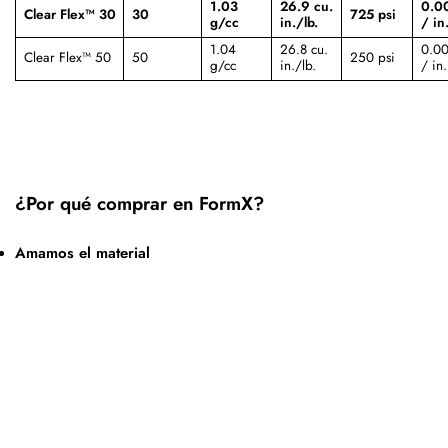
1.03
26.9 cu.
0.00
Clear Flex™ 30
30
725 psi
g/cc
in./lb.
/ in
1.04
26.8 cu.
0.00
Clear Flex™ 50
50
250 psi
g/cc
in./lb.
/ in.
¿Por qué comprar en FormX?
Amamos el material