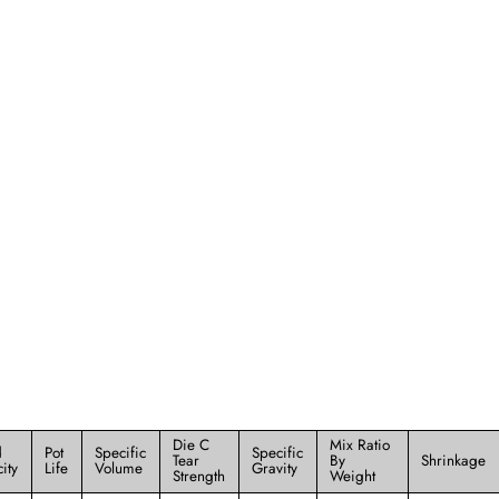
Die C
Mix Ratio
d
Pot
Specific
Specific
Tear
By
Shrinkage
ity
Life
Volume
Gravity
Strength
Weight