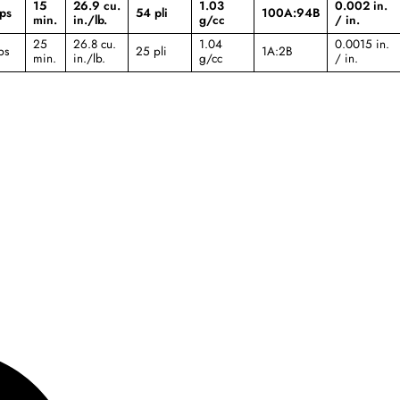
15
26.9 cu.
1.03
0.002 in.
ps
54 pli
100A:94B
min.
in./lb.
g/cc
/ in.
25
26.8 cu.
1.04
0.0015 in.
ps
25 pli
1A:2B
min.
in./lb.
g/cc
/ in.