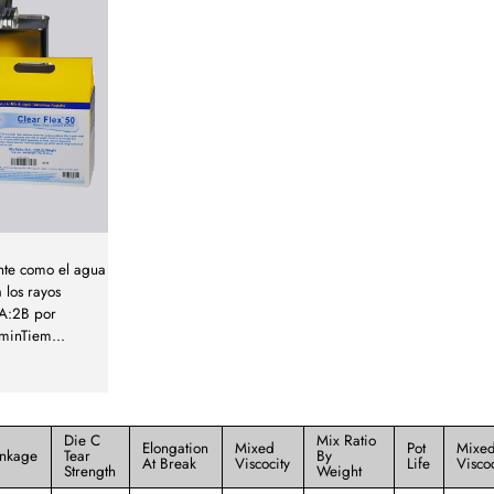
nte como el agua
 los rayos
1A:2B por
 minTiem
...
Die C
Mix Ratio
Elongation
Mixed
Pot
Mixe
inkage
Tear
By
At Break
Viscocity
Life
Viscoc
Strength
Weight