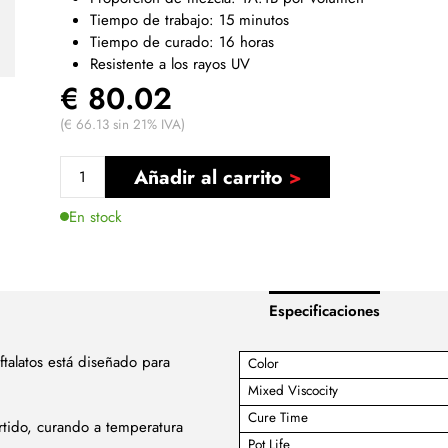
Tiempo de trabajo: 15 minutos
Tiempo de curado: 16 horas
Resistente a los rayos UV
€ 80.02
(€ 66.13 sin 21% IVA)
Añadir al carrito
En stock
Especificaciones
talatos está diseñado para
Color
Mixed Viscocity
Cure Time
rtido, curando a temperatura
Pot Life