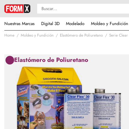
Nuestras Marcas
Digital 3D
Modelado
Moldeo y Fundición
Home
Moldeo y Fundición
Elastómero de Poliuretano
Serie Clear
Elastómero de Poliuretano