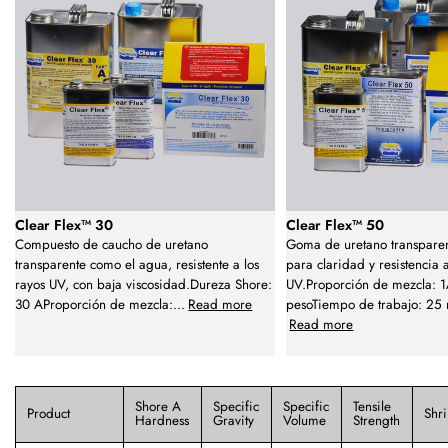
Clear Flex™ 30
Clear Flex™ 50
Compuesto de caucho de uretano
Goma de uretano transpare
transparente como el agua, resistente a los
para claridad y resistencia a
rayos UV, con baja viscosidad.Dureza Shore:
UV.Proporción de mezcla: 
30 AProporción de mezcla:
...
Read more
pesoTiempo de trabajo: 25
Read more
Shore A
Specific
Specific
Tensile
Product
Shr
Hardness
Gravity
Volume
Strength