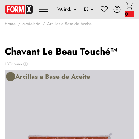
0
Home
Modelado
Arcillas a Base de Aceite
Chavant Le Beau Touché™
LBTbrown
ⓘ
Arcillas a Base de Aceite