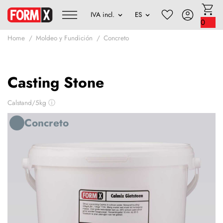
0
Home
Moldeo y Fundición
Concreto
Casting Stone
Calstand/5kg
ⓘ
Concreto