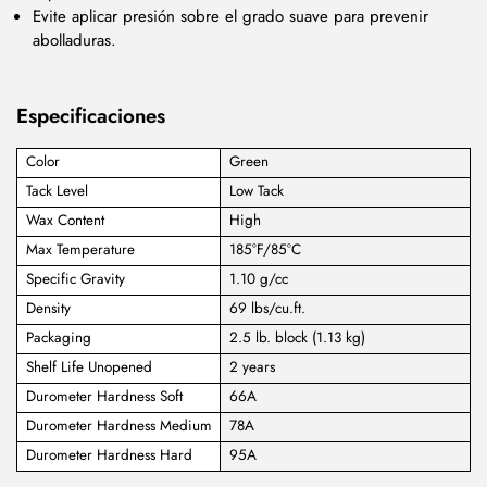
Evite aplicar presión sobre el grado suave para prevenir
abolladuras.
Especificaciones
Color
Green
Tack Level
Low Tack
Wax Content
High
Max Temperature
185°F/85°C
Specific Gravity
1.10 g/cc
Density
69 lbs/cu.ft.
Packaging
2.5 lb. block (1.13 kg)
Shelf Life Unopened
2 years
Durometer Hardness Soft
66A
Durometer Hardness Medium
78A
Durometer Hardness Hard
95A