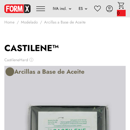
0
Home
Modelado
Arcillas a Base de Aceite
CASTILENE™
CastileneHard
ⓘ
Arcillas a Base de Aceite