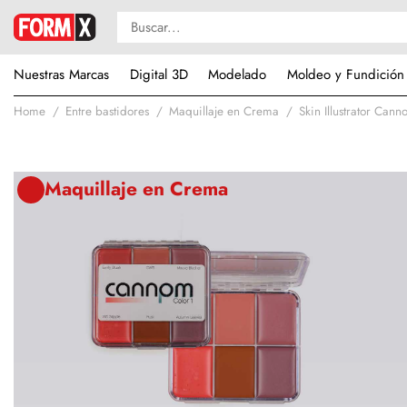
Nuestras Marcas
Digital 3D
Modelado
Moldeo y Fundición
Home
Entre bastidores
Maquillaje en Crema
Skin Illustrator Cann
Maquillaje en Crema