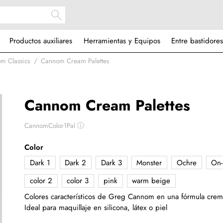
Productos auxiliares
Herramientas y Equipos
Entre bastidores
om Classics
Cannom Cream Palettes
Cannom Cream Palettes
CannomColor1Pal
ⓘ
Color
Dark 1
Dark 2
Dark 3
Monster
Ochre
On-
color 2
color 3
pink
warm beige
Colores característicos de Greg Cannom en una fórmula crem
Ideal para maquillaje en silicona, látex o piel