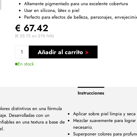
Altamente pigmentado para una excelente cobertura
Usar en silicona, látex o piel
Perfecto para efectos de belleza, personajes, envejecimi
€ 67.42
(€ 55.72 sin 21% IVA)
Añadir al carrito
En stock
Instrucciones
ores distintivos en una fórmula
Aplicar sobre piel limpia y sec
aje. Desarrolladas con un
Mezclar suavemente para lograr 
fiables en una textura a base de
necesario.
el.
Superponer colores para profun