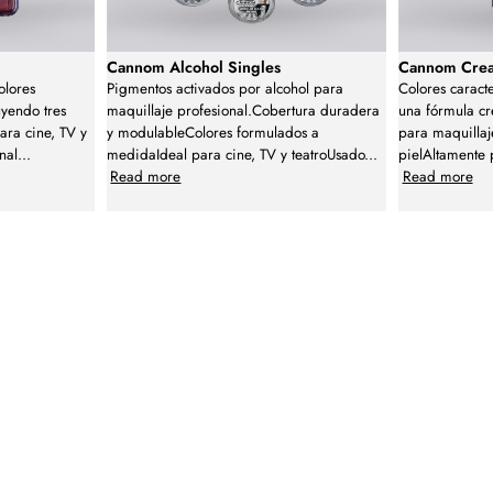
Cannom Alcohol Singles
Cannom Crea
olores
Pigmentos activados por alcohol para
Colores caract
uyendo tres
maquillaje profesional.Cobertura duradera
una fórmula cr
ara cine, TV y
y modulableColores formulados a
para maquillaje
nal
...
medidaIdeal para cine, TV y teatroUsado
...
pielAltamente
Read more
Read more