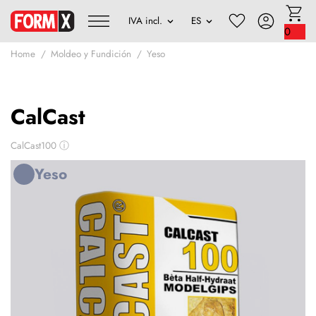
0
Home
Moldeo y Fundición
Yeso
CalCast
CalCast100
ⓘ
Yeso