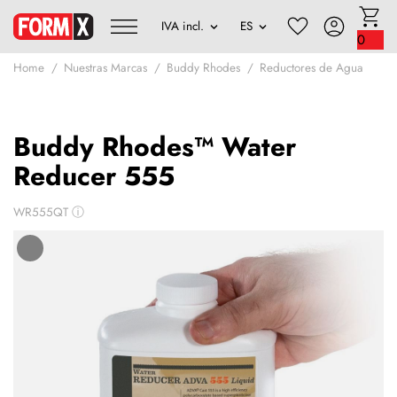
0
Home
Nuestras Marcas
Buddy Rhodes
Reductores de Agua
Buddy Rhodes™ Water
Reducer 555
WR555QT
ⓘ