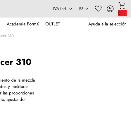
0
Academia FormX
OUTLET
Ayuda a la selección
ucer 310
cer 310
miento de la mezcla
ados y molduras
ir las proporciones
to, ajustando