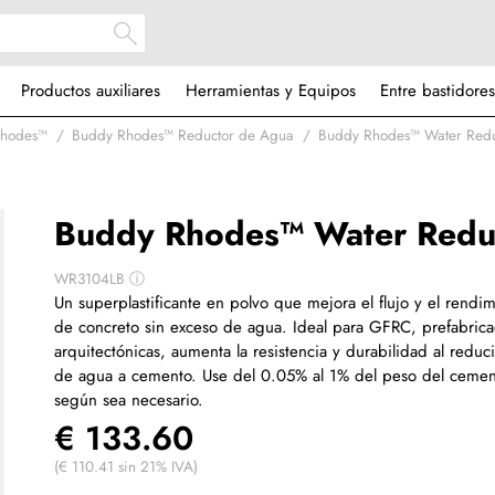
Productos auxiliares
Herramientas y Equipos
Entre bastidores
Rhodes™
Buddy Rhodes™ Reductor de Agua
Buddy Rhodes™ Water Red
Buddy Rhodes™ Water Redu
WR3104LB
ⓘ
Un superplastificante en polvo que mejora el flujo y el rendi
de concreto sin exceso de agua. Ideal para GFRC, prefabric
arquitectónicas, aumenta la resistencia y durabilidad al reduc
de agua a cemento. Use del 0.05% al 1% del peso del cemen
según sea necesario.
€ 133.60
(€ 110.41 sin 21% IVA)