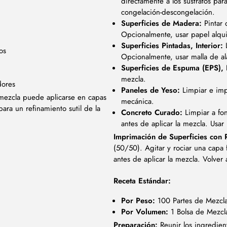
directamente a los sustratos pa
congelación-descongelación.
Superficies de Madera:
Pintar 
Opcionalmente, usar papel alqui
Superficies Pintadas, Interior:
L
os
Opcionalmente, usar malla de a
Superficies de Espuma (EPS), I
mezcla.
dores
Paneles de Yeso:
Limpiar e imp
a mezcla puede aplicarse en capas
mecánica.
ara un refinamiento sutil de la
Concreto Curado:
Limpiar a fo
antes de aplicar la mezcla. Usa
Imprimación de Superficies con
(50/50). Agitar y rociar una capa 
antes de aplicar la mezcla. Volver
Receta Estándar:
Por Peso:
100 Partes de Mezcla
Por Volumen:
1 Bolsa de Mezcla
Preparación:
Reunir los ingredient