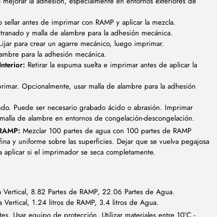
ra mejorar la adhesión, especialmente en entornos exteriores de
o sellar antes de imprimar con RAMP y aplicar la mezcla.
tranado y malla de alambre para la adhesión mecánica.
ijar para crear un agarre mecánico, luego imprimar.
lambre para la adhesión mecánica.
nterior:
Retirar la espuma suelta e imprimar antes de aplicar la
rimar. Opcionalmente, usar malla de alambre para la adhesión
ndo. Puede ser necesario grabado ácido o abrasión. Imprimar
r malla de alambre en entornos de congelación-descongelación.
 RAMP:
Mezclar 100 partes de agua con 100 partes de RAMP
fina y uniforme sobre las superficies. Dejar que se vuelva pegajosa
 a aplicar si el imprimador se seca completamente.
 Vertical, 8.82 Partes de RAMP, 22.06 Partes de Agua.
 Vertical, 1.24 litros de RAMP, 3.4 litros de Agua.
es. Usar equipo de protección. Utilizar materiales entre 10°C -