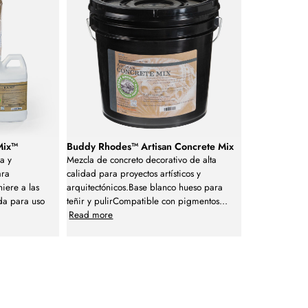
Mix™
Buddy Rhodes™ Artisan Concrete Mix
a y
Mezcla de concreto decorativo de alta
ara
calidad para proyectos artísticos y
hiere a las
arquitectónicos.Base blanco hueso para
da para uso
teñir y pulirCompatible con pigmentos
...
Read more