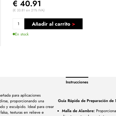
€ 40.91
(€ 33.81 sin 21% IVA)
Añadir al carrito
En stock
Instrucciones
señada para aplicaciones
Guía Rápida de Preparación de S
undirse, proporcionando una
ado y esculpido. Ideal para crear
Malla de Alambre:
Proporciona 
alsa, texturas en relieve e