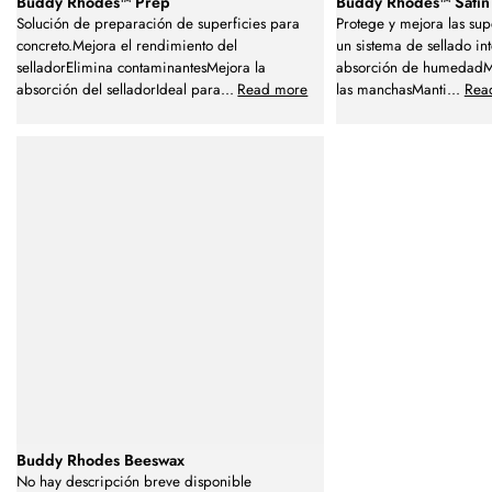
Buddy Rhodes™ Prep
Buddy Rhodes™ Satin
Solución de preparación de superficies para
Protege y mejora las sup
concreto.Mejora el rendimiento del
un sistema de sellado in
selladorElimina contaminantesMejora la
absorción de humedadMej
absorción del selladorIdeal para
...
Read more
las manchasManti
...
Rea
Buddy Rhodes Beeswax
No hay descripción breve disponible