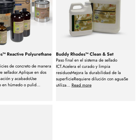
s™ Reactive Polyurethane
Buddy Rhodes™ Clean & Set
Paso final en el sistema de sellado
icies de concreto de manera
ICT.Acelera el curado y limpia
te sellador.Aplique en dos
residuosMejora la durabilidad de la
mación y acabadoUse
superficieRequiere dilución con aguaSe
do en húmedo o pulid
...
utiliza
...
Read more