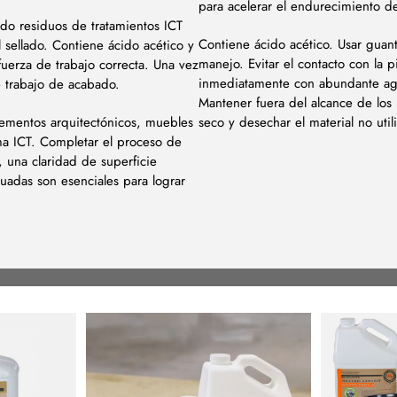
para acelerar el endurecimiento del
do residuos de tratamientos ICT
Contiene ácido acético. Usar guan
 sellado. Contiene ácido acético y
manejo. Evitar el contacto con la p
fuerza de trabajo correcta. Una vez
inmediatamente con abundante agua 
e trabajo de acabado.
Mantener fuera del alcance de los
lementos arquitectónicos, muebles
seco y desechar el material no uti
ema ICT. Completar el proceso de
 una claridad de superficie
uadas son esenciales para lograr