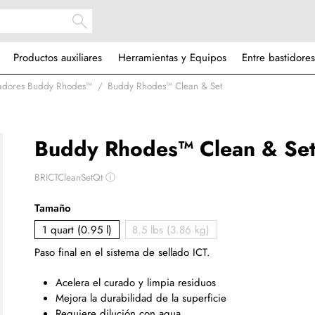
Productos auxiliares
Herramientas y Equipos
Entre bastidores
ladores Buddy Rhodes™
Buddy Rhodes™ Clean & Set
Buddy Rhodes™ Clean & Se
BRICTCleanSetQt
ⓘ
Tamaño
1 quart (0.95 l)
8.5 lbs (3.86 kg)
Paso final en el sistema de sellado ICT.
Acelera el curado y limpia residuos
Mejora la durabilidad de la superficie
Requiere dilución con agua