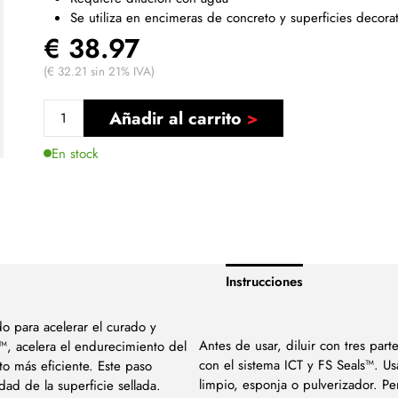
Se utiliza en encimeras de concreto y superficies decorat
€ 38.97
(€ 32.21 sin 21% IVA)
Añadir al carrito
En stock
Instrucciones
do para acelerar el curado y
Antes de usar, diluir con tres part
s™, acelera el endurecimiento del
con el sistema ICT y FS Seals™. U
to más eficiente. Este paso
limpio, esponja o pulverizador. Pe
dad de la superficie sellada.