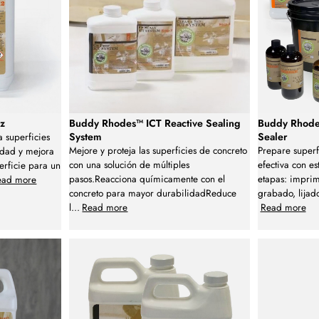
lz
Buddy Rhodes™ ICT Reactive Sealing
Buddy Rhode
System
Sealer
 superficies
Mejore y proteja las superficies de concreto
Prepare superf
idad y mejora
con una solución de múltiples
efectiva con es
erficie para un
pasos.Reacciona químicamente con el
etapas: impri
ead more
concreto para mayor durabilidadReduce
grabado, lija
l
...
Read more
Read more