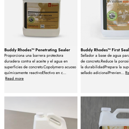
Buddy Rhodes™ Penetrating Sealer
Buddy Rhodes™ First Sea
Proporciona una barrera protectora
Sellador a base de agua para
duradera contra el aceite y el agua en
de concreto.Reduce la poros
superficies de concreto.Copolymero acuoso
la durabilidadPrepara la sup
químicamente reactivoEfectivo en c
...
sellado adicionalPrevien
...
R
Read more