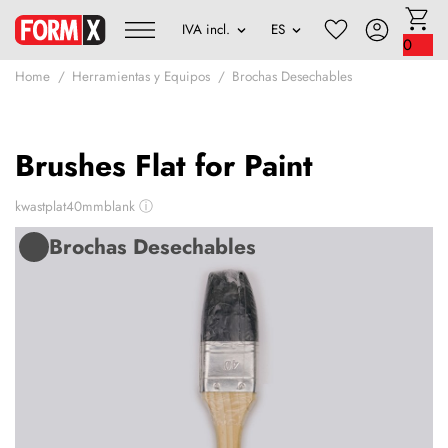
0
Home
Herramientas y Equipos
Brochas Desechables
Brushes Flat for Paint
kwastplat40mmblank
ⓘ
Brochas Desechables