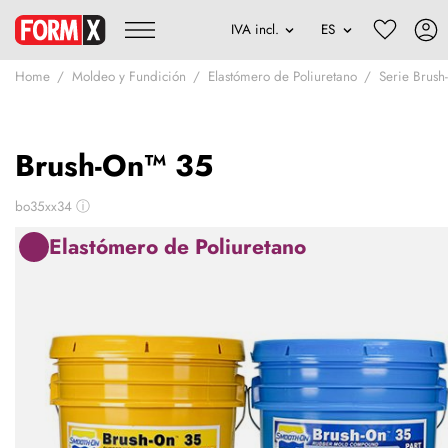
Home
Moldeo y Fundición
Elastómero de Poliuretano
Serie Brus
Brush-On™ 35
bo35xx34
ⓘ
Elastómero de Poliuretano