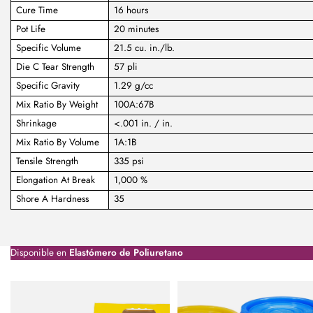
Cure Time
16 hours
Pot Life
20 minutes
Specific Volume
21.5 cu. in./lb.
Die C Tear Strength
57 pli
Specific Gravity
1.29 g/cc
Mix Ratio By Weight
100A:67B
Shrinkage
<.001 in. / in.
Mix Ratio By Volume
1A:1B
Tensile Strength
335 psi
Elongation At Break
1,000 %
Shore A Hardness
35
Disponible en
Elastómero de Poliuretano