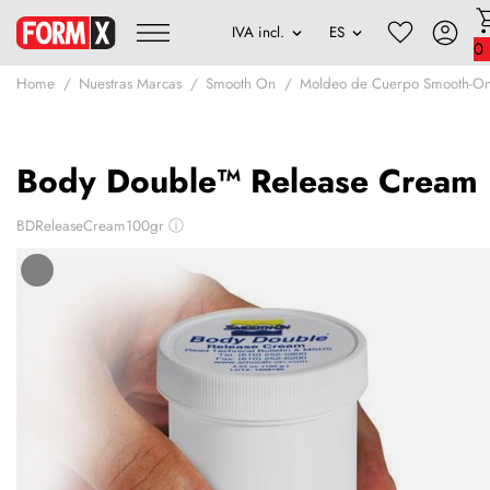
0
Home
Nuestras Marcas
Smooth On
Moldeo de Cuerpo Smooth-O
Body Double™ Release Cream
BDReleaseCream100gr
ⓘ