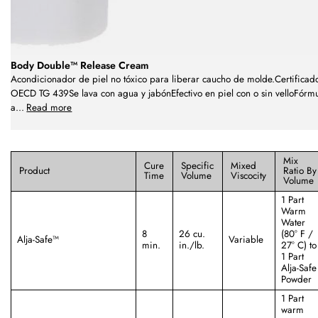
Body Double™ Release Cream
Acondicionador de piel no tóxico para liberar caucho de molde.Certificad
OECD TG 439Se lava con agua y jabónEfectivo en piel con o sin velloFórm
a
...
Read more
Mix
Cure
Specific
Mixed
Product
Ratio By
Time
Volume
Viscocity
Volume
1 Part
Warm
Water
8
26 cu.
(80° F /
Alja-Safe™
Variable
min.
in./lb.
27° C) to
1 Part
Alja-Safe
Powder
1 Part
warm