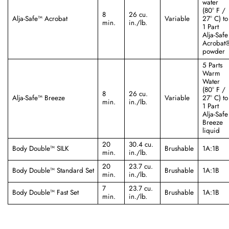
water
(80° F /
8
26 cu.
Alja-Safe™ Acrobat
Variable
27° C) to
min.
in./lb.
1 Part
Alja-Safe
Acrobat
powder
5 Parts
Warm
Water
(80° F /
8
26 cu.
Alja-Safe™ Breeze
Variable
27° C) to
min.
in./lb.
1 Part
Alja-Safe
Breeze
liquid
20
30.4 cu.
Body Double™ SILK
Brushable
1A:1B
min.
in./lb.
20
23.7 cu.
Body Double™ Standard Set
Brushable
1A:1B
min.
in./lb.
7
23.7 cu.
Body Double™ Fast Set
Brushable
1A:1B
min.
in./lb.