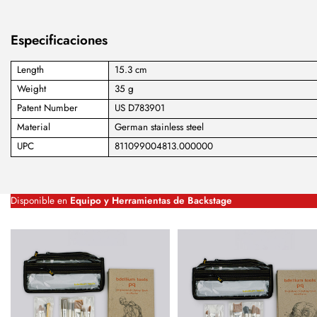
Especificaciones
Length
15.3 cm
Weight
35 g
Patent Number
US D783901
Material
German stainless steel
UPC
811099004813.000000
Disponible en
Equipo y Herramientas de Backstage