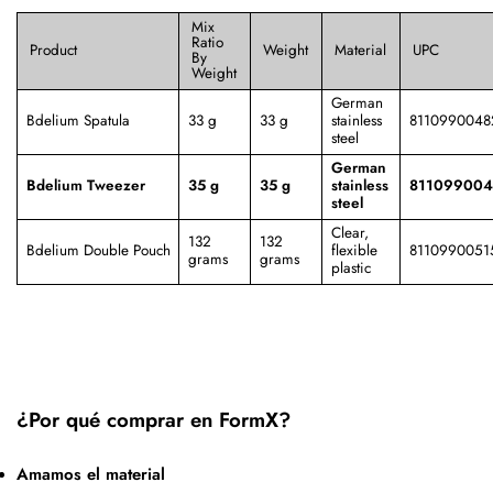
Mix
Ratio
Product
Weight
Material
UPC
By
Weight
German
Bdelium Spatula
33 g
33 g
stainless
8110990048
steel
German
Bdelium Tweezer
35 g
35 g
stainless
811099004
steel
Clear,
132
132
Bdelium Double Pouch
flexible
8110990051
grams
grams
plastic
¿Por qué comprar en FormX?
Amamos el material