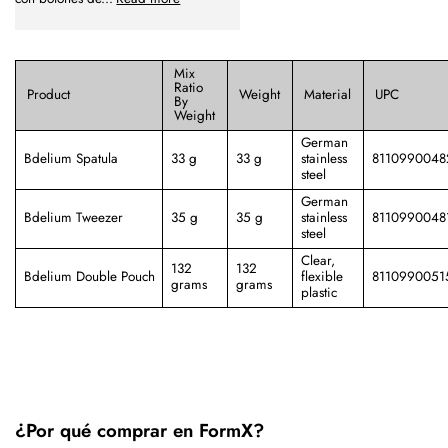
Mix
Ratio
Product
Weight
Material
UPC
By
Weight
German
Bdelium Spatula
33 g
33 g
stainless
8110990048
steel
German
Bdelium Tweezer
35 g
35 g
stainless
8110990048
steel
Clear,
132
132
Bdelium Double Pouch
flexible
8110990051
grams
grams
plastic
¿Por qué comprar en FormX?