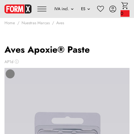
0
Home
Nuestras Marcas
Aves
Aves Apoxie® Paste
AP1d
ⓘ