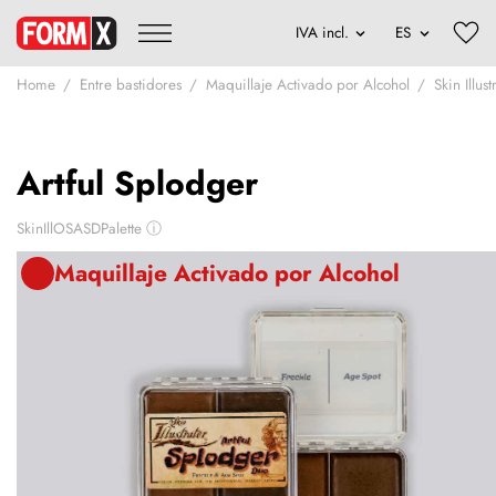
Home
Entre bastidores
Maquillaje Activado por Alcohol
Skin Illust
Artful Splodger
SkinIllOSASDPalette
ⓘ
Maquillaje Activado por Alcohol