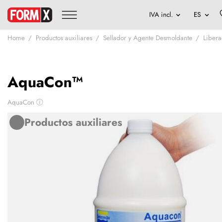
Home
Productos auxiliares
Sellador y Agente Desmoldante
Libera
AquaCon™
AquaCon
ⓘ
Productos auxiliares