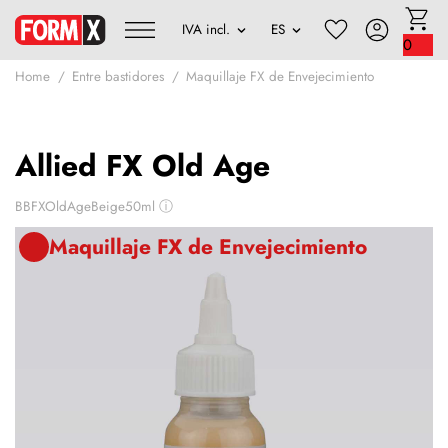
0
Home
Entre bastidores
Maquillaje FX de Envejecimiento
Allied FX Old Age
BBFXOldAgeBeige50ml
ⓘ
Maquillaje FX de Envejecimiento