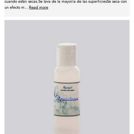
cuando están secas.Se lava de la mayoría de las superficiesSe seca con
un efecto m
...
Read more