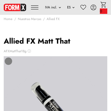
0
Home
Nuestras Marcas
Allied FX
Allied FX Matt That
AFXMattThat18g
ⓘ