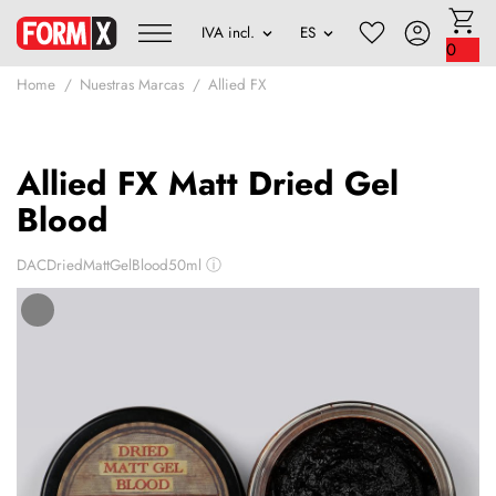
0
Home
Nuestras Marcas
Allied FX
Allied FX Matt Dried Gel
Blood
DACDriedMattGelBlood50ml
ⓘ