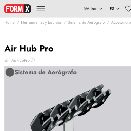
Home
Herramientas y Equipos
Sistema de Aerógrafo
Accesorio 
Air Hub Pro
Gh_AirHubPro
ⓘ
Sistema de Aerógrafo