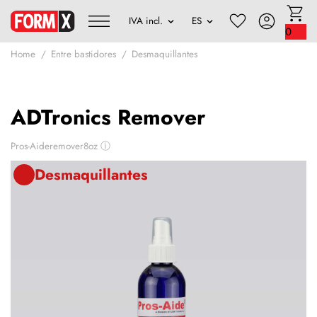
0
Home
Entre bastidores
Desmaquillantes
ADTronics Remover
Pros-Aideremover8oz
ⓘ
Desmaquillantes