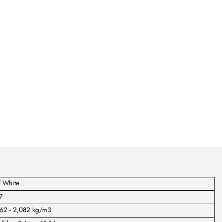
f White
7
762 - 2,082 kg/m3