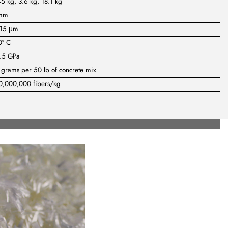
5 kg, 3.6 kg, 18.1 kg
mm
-15 μm
0º C
.5 GPa
grams per 50 lb of concrete mix
0,000,000 fibers/kg