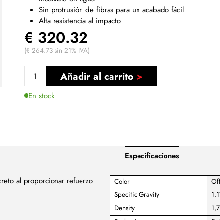
Sin protrusión de fibras para un acabado fácil
Alta resistencia al impacto
€ 320.32
(€ 264.73 sin 21% IVA)
Añadir al carrito
En stock
Especificaciones
creto al proporcionar refuerzo
Color
Of
Specific Gravity
1.1
Density
1,