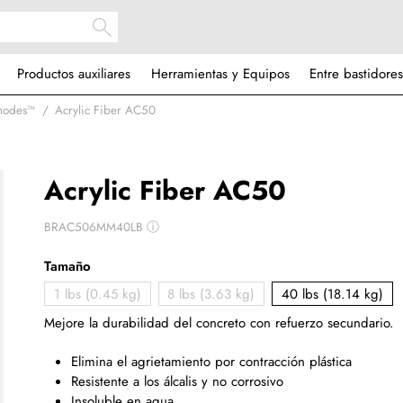
Productos auxiliares
Herramientas y Equipos
Entre bastidores
Rhodes™
Acrylic Fiber AC50
Acrylic Fiber AC50
BRAC506MM40LB
ⓘ
Tamaño
1 lbs (0.45 kg)
8 lbs (3.63 kg)
40 lbs (18.14 kg)
Mejore la durabilidad del concreto con refuerzo secundario.
Elimina el agrietamiento por contracción plástica
Resistente a los álcalis y no corrosivo
Insoluble en agua