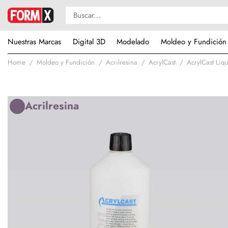
Nuestras Marcas
Digital 3D
Modelado
Moldeo y Fundición
Home
Moldeo y Fundición
Acrilresina
AcrylCast
AcrylCast Li
Acrilresina