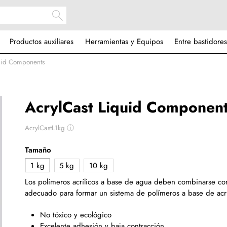
Productos auxiliares
Herramientas y Equipos
Entre bastidores
quid Components
AcrylCast Liquid Componen
AcrylCastL1kg
ⓘ
Tamaño
1 kg
5 kg
10 kg
Los polímeros acrílicos a base de agua deben combinarse co
adecuado para formar un sistema de polímeros a base de acrí
No tóxico y ecológico
Excelente adhesión y baja contracción