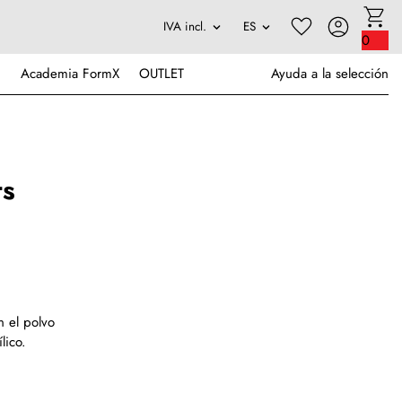
0
Academia FormX
OUTLET
Ayuda a la selección
ts
n el polvo
lico.