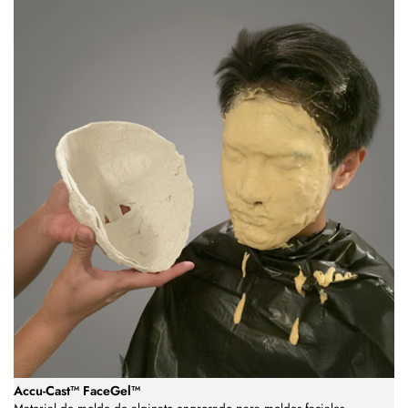
Accu-Cast™ FaceGel™