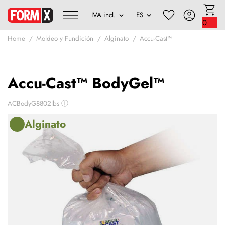
0
Home
Moldeo y Fundición
Alginato
Accu-Cast™
Accu-Cast™ BodyGel™
ACBodyG8802lbs
ⓘ
Alginato