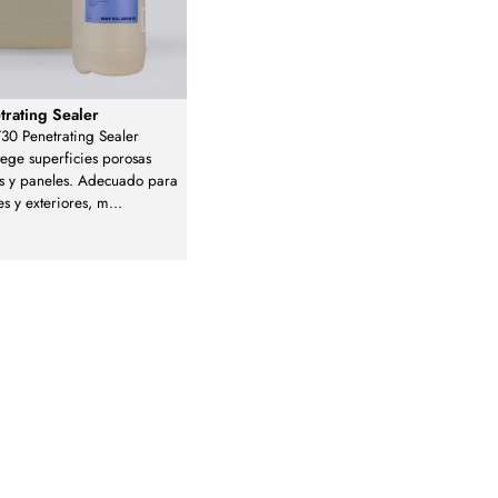
rating Sealer
30 Penetrating Sealer
tege superficies porosas
as y paneles. Adecuado para
es y exteriores, m
...