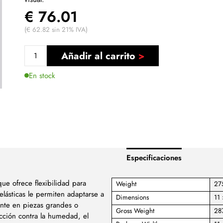
€ 76.01
(€ 62.82 sin 21% IVA)
Añadir al carrito
En stock
Especificaciones
ue ofrece flexibilidad para
Weight
27
lásticas le permiten adaptarse a
Dimensions
11
ente en piezas grandes o
Gross Weight
28
ección contra la humedad, el