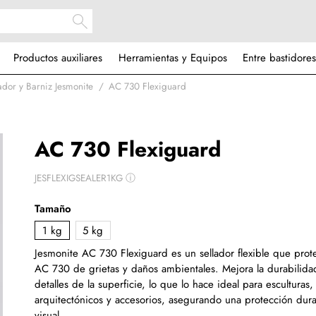
Productos auxiliares
Herramientas y Equipos
Entre bastidores
ador y Barniz Jesmonite
AC 730 Flexiguard
AC 730 Flexiguard
JESFLEXIGSEALER1KG
ⓘ
Tamaño
1 kg
5 kg
Jesmonite AC 730 Flexiguard es un sellador flexible que prot
AC 730 de grietas y daños ambientales. Mejora la durabilidad
detalles de la superficie, lo que lo hace ideal para esculturas
arquitectónicos y accesorios, asegurando una protección dur
visual.