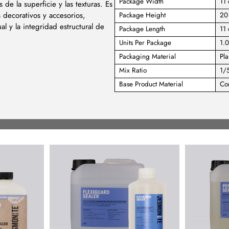
Package Width
11
 de la superficie y las texturas. Es
 decorativos y accesorios,
Package Height
20
l y la integridad estructural de
Package Length
11
Units Per Package
1.
Packaging Material
Pla
Mix Ratio
1/
Base Product Material
Co