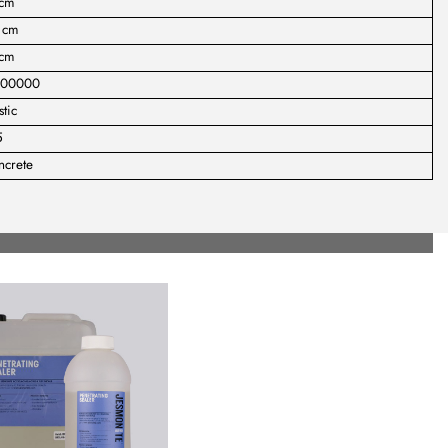
 cm
 cm
 cm
000000
stic
5
ncrete