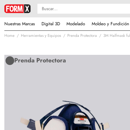
Nuestras Marcas
Digital 3D
Modelado
Moldeo y Fundición
Home
Herramientas y Equipos
Prenda Protectora
3M Halfmask ful
Prenda Protectora