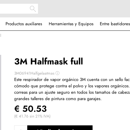
Productos auxiliares
Herramientas y Equipos
Entre bastidores
l
3M Halfmask full
3M06941Halfgelaatmas
ⓘ
Este respirador de vapor orgánico 3M cuenta con un sello fa
cómodo que protege contra el polvo y los vapores orgánicos.
correas para un ajuste seguro en todos los tamaños de cabeza
grandes talleres de pintura como para garajes.
€ 50.53
(€ 41.76 sin 21% IVA)