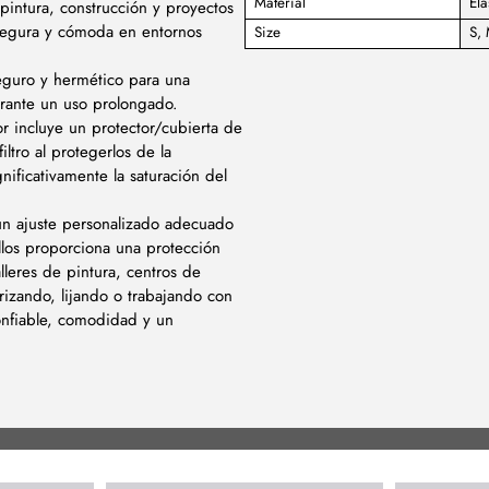
Material
Ela
e pintura, construcción y proyectos
 segura y cómoda en entornos
Size
S, 
eguro y hermético para una
urante un uso prolongado.
r incluye un protector/cubierta de
iltro al protegerlos de la
nificativamente la saturación del
 un ajuste personalizado adecuado
llos proporciona una protección
lleres de pintura, centros de
erizando, lijando o trabajando con
onfiable, comodidad y un