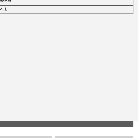
stomer
M, L