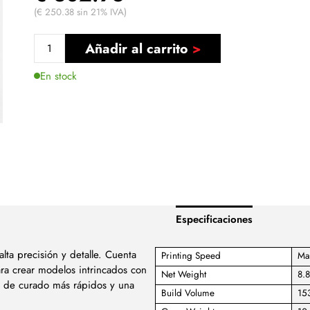
(€ 250.38 sin 21% IVA)
Añadir al carrito
En stock
Especificaciones
lta precisión y detalle. Cuenta
Printing Speed
Ma
a crear modelos intrincados con
Net Weight
8.8
s de curado más rápidos y una
Build Volume
15