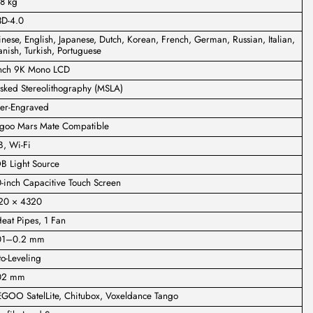
8 kg
3D-4.0
nese, English, Japanese, Dutch, Korean, French, German, Russian, Italian,
nish, Turkish, Portuguese
inch 9K Mono LCD
sked Stereolithography (MSLA)
ser-Engraved
egoo Mars Mate Compatible
B, Wi-Fi
B Light Source
-inch Capacitive Touch Screen
20 × 4320
eat Pipes, 1 Fan
01–0.2 mm
o-Leveling
02 mm
EGOO SatelLite, Chitubox, Voxeldance Tango