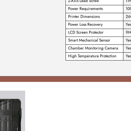
Z-Axis Lead Screw
T-P
Power Requirements
10
Printer Dimensions
26
Power Loss Recovery
Ye
LCD Screen Protector
9H
Smart Mechanical Sensor
Ye
Chamber Monitoring Camera
Yes
High Temperature Protection
Ye