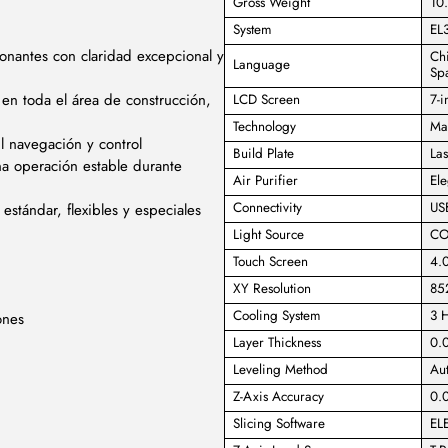
Gross Weight
10.
System
EL
nantes con claridad excepcional y
Chi
Language
Spa
en toda el área de construcción,
LCD Screen
7-
Technology
Ma
cil navegación y control
Build Plate
La
na operación estable durante
Air Purifier
El
Connectivity
US
stándar, flexibles y especiales
Light Source
CO
Touch Screen
4.0
XY Resolution
85
Cooling System
3 H
ones
Layer Thickness
0.
Leveling Method
Aut
Z-Axis Accuracy
0.
Slicing Software
EL