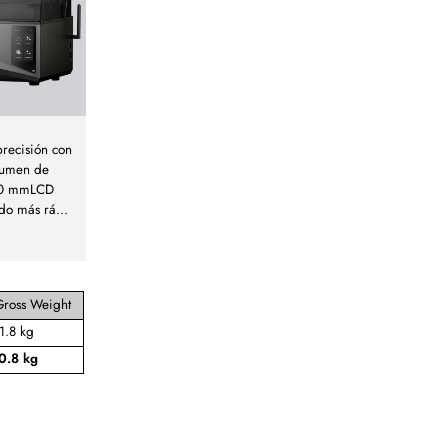
precisión con
olumen de
250 mmLCD
do más rá
...
Gross Weight
1.8 kg
0.8 kg