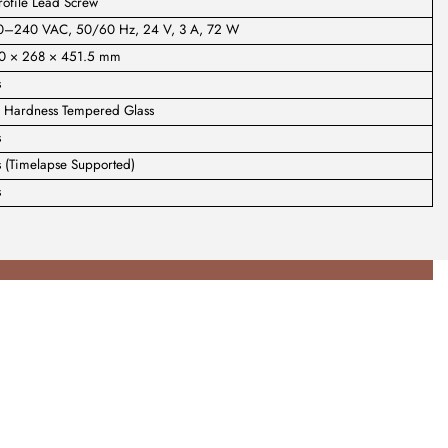
rofile Lead Screw
0–240 VAC, 50/60 Hz, 24 V, 3 A, 72 W
0 × 268 × 451.5 mm
s
 Hardness Tempered Glass
s
 (Timelapse Supported)
s